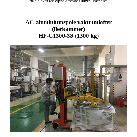
90 ° elektriske vippeløftende aluminiumspoler
AC-aluminiumspole vakuumløfter
(flerkammer)
HP-C1300-3S (1300 kg)