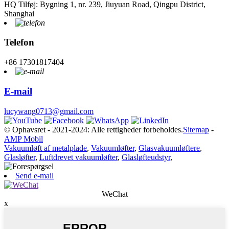
HQ Tilføj: Bygning 1, nr. 239, Jiuyuan Road, Qingpu District,
Shanghai
Telefon
+86 17301817404
E-mail
lucywang0713@gmail.com
© Ophavsret - 2021-2024: Alle rettigheder forbeholdes.
Sitemap
-
AMP Mobil
Vakuumløft af metalplade
,
Vakuumløfter
,
Glasvakuumløftere
,
Glasløfter
,
Luftdrevet vakuumløfter
,
Glasløfteudstyr
,
Send e-mail
WeChat
x