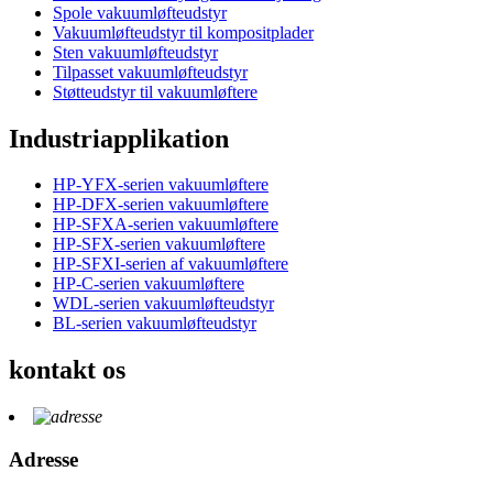
Spole vakuumløfteudstyr
Vakuumløfteudstyr til kompositplader
Sten vakuumløfteudstyr
Tilpasset vakuumløfteudstyr
Støtteudstyr til vakuumløftere
Industriapplikation
HP-YFX-serien vakuumløftere
HP-DFX-serien vakuumløftere
HP-SFXA-serien vakuumløftere
HP-SFX-serien vakuumløftere
HP-SFXI-serien af ​​vakuumløftere
HP-C-serien vakuumløftere
WDL-serien vakuumløfteudstyr
BL-serien vakuumløfteudstyr
kontakt os
Adresse