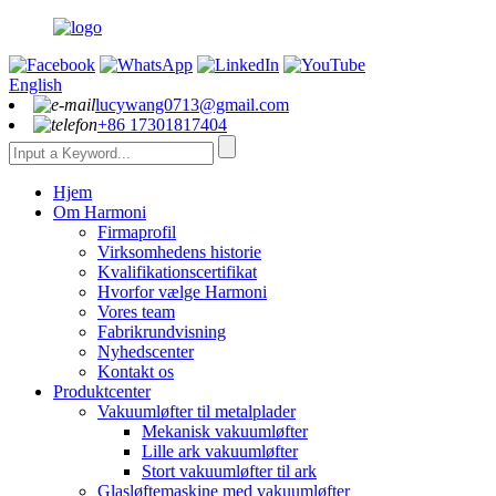
English
lucywang0713@gmail.com
+86 17301817404
Hjem
Om Harmoni
Firmaprofil
Virksomhedens historie
Kvalifikationscertifikat
Hvorfor vælge Harmoni
Vores team
Fabrikrundvisning
Nyhedscenter
Kontakt os
Produktcenter
Vakuumløfter til metalplader
Mekanisk vakuumløfter
Lille ark vakuumløfter
Stort vakuumløfter til ark
Glasløftemaskine med vakuumløfter