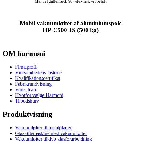
Manuel gaffeltruck 90° elektrisk vippeløft
Mobil vakuumløfter af aluminiumspole
HP-C500-1S (500 kg)
OM harmoni
Firmaprofil
Virksomhedens historie
Kvalifikationscertifikat
Fabrikrundvisning
Vores team
Hvorfor vælge Harmoni
Tilbudskurv
Produktvisning
Vakuumløfter til metalplader
Glasløftemaskine med vakuumløfter
Vakuumløfter til dyb glasforarbejdning