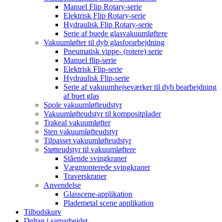
Manuel Flip Rotary-serie
Elektrisk Flip Rotary-serie
Hydraulisk Flip Rotary-serie
Serie af buede glasvakuumløftere
Vakuumløfter til dyb glasforarbejdning
Pneumatisk vippe- (rotere) serie
Manuel flip-serie
Elektrisk Flip-serie
Hydraulisk Flip-serie
Serie af vakuumhejseværker til dyb bearbejdning
af buet glas
Spole vakuumløfteudstyr
Vakuumløfteudstyr til kompositplader
Trakeal vakuumløfter
Sten vakuumløfteudstyr
Tilpasset vakuumløfteudstyr
Støtteudstyr til vakuumløftere
Stående svingkraner
Vægmonterede svingkraner
Traverskraner
Anvendelse
Glasscene-applikation
Plademetal scene applikation
Tilbudskurv
Deltag i samarbejdet