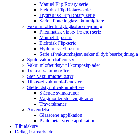
Manuel Flip Rotary-serie
Elektrisk Flip Rotary-serie
Hydraulisk Flip Rotary-serie
Serie af buede glasvakuumløftere
Vakuumløfter til dyb glasforarbejdning
Pneumatisk vippe- (rotere) serie
Manuel flip-serie
Elektrisk Flip-serie
Hydraulisk Flip-serie
Serie af vakuumhejseværker til dyb bearbejdning a
Spole vakuumløfteudstyr
Vakuumløfteudstyr til kompositplader
Trakeal vakuumløfter
Sten vakuumløfteudstyr
Tilpasset vakuumløfteudstyr
Støtteudstyr til vakuumløftere
Stående svingkraner
Vægmonterede svingkraner
Traverskraner
Anvendelse
Glasscene-applikation
Plademetal scene applikation
Tilbudskurv
Deltag i samarbejdet