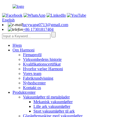
English
lucywang0713@gmail.com
+86 17301817404
Hjem
Om Harmoni
Firmaprofil
Virksomhedens historie
Kvalifikationscertifikat
Hvorfor vælge Harmoni
Vores team
Fabrikrundvisning
Nyhedscenter
Kontakt os
Produktcenter
Vakuumløfter til metalplader
Mekanisk vakuumløfter
Lille ark vakuumløfter
Stort vakuumløfter til ark
Glasløftemaskine med vakuumløfter