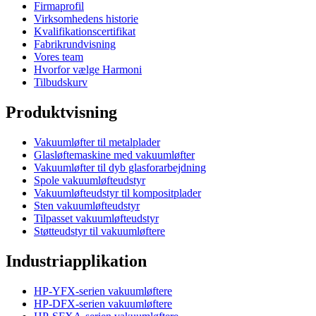
Firmaprofil
Virksomhedens historie
Kvalifikationscertifikat
Fabrikrundvisning
Vores team
Hvorfor vælge Harmoni
Tilbudskurv
Produktvisning
Vakuumløfter til metalplader
Glasløftemaskine med vakuumløfter
Vakuumløfter til dyb glasforarbejdning
Spole vakuumløfteudstyr
Vakuumløfteudstyr til kompositplader
Sten vakuumløfteudstyr
Tilpasset vakuumløfteudstyr
Støtteudstyr til vakuumløftere
Industriapplikation
HP-YFX-serien vakuumløftere
HP-DFX-serien vakuumløftere