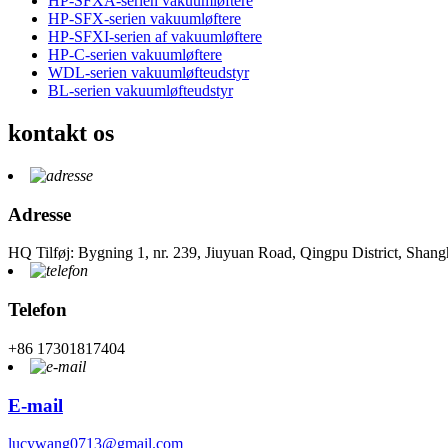
HP-SFXA-serien vakuumløftere
HP-SFX-serien vakuumløftere
HP-SFXI-serien af ​​vakuumløftere
HP-C-serien vakuumløftere
WDL-serien vakuumløfteudstyr
BL-serien vakuumløfteudstyr
kontakt os
Adresse
HQ Tilføj: Bygning 1, nr. 239, Jiuyuan Road, Qingpu District, Shang
Telefon
+86 17301817404
E-mail
lucywang0713@gmail.com