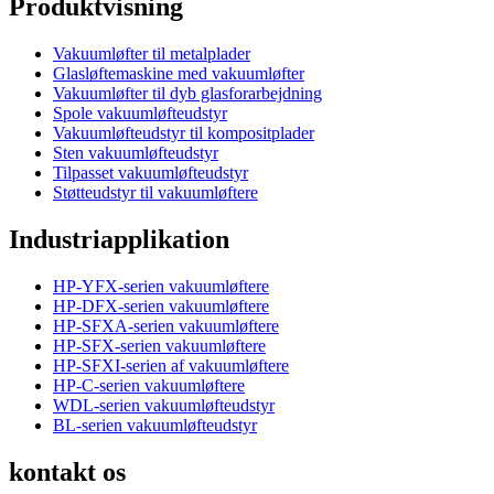
Produktvisning
Vakuumløfter til metalplader
Glasløftemaskine med vakuumløfter
Vakuumløfter til dyb glasforarbejdning
Spole vakuumløfteudstyr
Vakuumløfteudstyr til kompositplader
Sten vakuumløfteudstyr
Tilpasset vakuumløfteudstyr
Støtteudstyr til vakuumløftere
Industriapplikation
HP-YFX-serien vakuumløftere
HP-DFX-serien vakuumløftere
HP-SFXA-serien vakuumløftere
HP-SFX-serien vakuumløftere
HP-SFXI-serien af ​​vakuumløftere
HP-C-serien vakuumløftere
WDL-serien vakuumløfteudstyr
BL-serien vakuumløfteudstyr
kontakt os