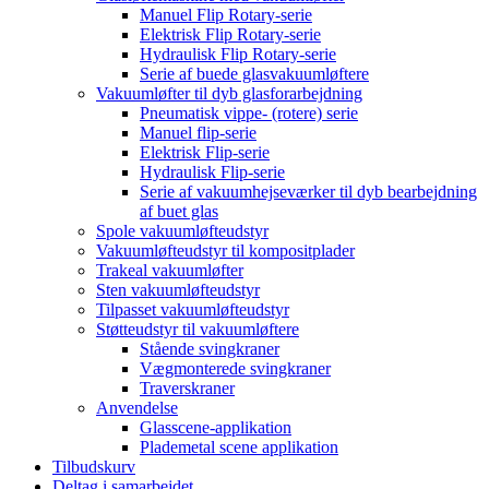
Manuel Flip Rotary-serie
Elektrisk Flip Rotary-serie
Hydraulisk Flip Rotary-serie
Serie af buede glasvakuumløftere
Vakuumløfter til dyb glasforarbejdning
Pneumatisk vippe- (rotere) serie
Manuel flip-serie
Elektrisk Flip-serie
Hydraulisk Flip-serie
Serie af vakuumhejseværker til dyb bearbejdning
af buet glas
Spole vakuumløfteudstyr
Vakuumløfteudstyr til kompositplader
Trakeal vakuumløfter
Sten vakuumløfteudstyr
Tilpasset vakuumløfteudstyr
Støtteudstyr til vakuumløftere
Stående svingkraner
Vægmonterede svingkraner
Traverskraner
Anvendelse
Glasscene-applikation
Plademetal scene applikation
Tilbudskurv
Deltag i samarbejdet