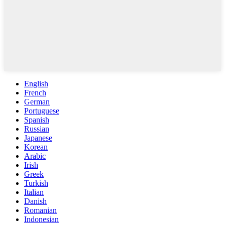
English
French
German
Portuguese
Spanish
Russian
Japanese
Korean
Arabic
Irish
Greek
Turkish
Italian
Danish
Romanian
Indonesian