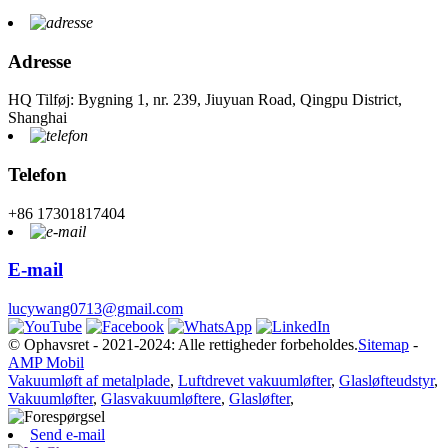
Adresse
HQ Tilføj: Bygning 1, nr. 239, Jiuyuan Road, Qingpu District,
Shanghai
Telefon
+86 17301817404
E-mail
lucywang0713@gmail.com
© Ophavsret - 2021-2024: Alle rettigheder forbeholdes.
Sitemap
-
AMP Mobil
Vakuumløft af metalplade
,
Luftdrevet vakuumløfter
,
Glasløfteudstyr
,
Vakuumløfter
,
Glasvakuumløftere
,
Glasløfter
,
Send e-mail