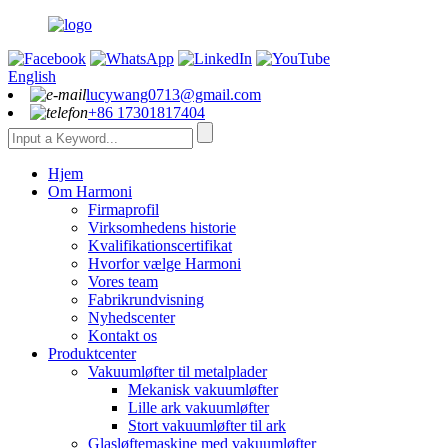
English
lucywang0713@gmail.com
+86 17301817404
Hjem
Om Harmoni
Firmaprofil
Virksomhedens historie
Kvalifikationscertifikat
Hvorfor vælge Harmoni
Vores team
Fabrikrundvisning
Nyhedscenter
Kontakt os
Produktcenter
Vakuumløfter til metalplader
Mekanisk vakuumløfter
Lille ark vakuumløfter
Stort vakuumløfter til ark
Glasløftemaskine med vakuumløfter