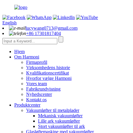
English
lucywang0713@gmail.com
+86 17301817404
Hjem
Om Harmoni
Firmaprofil
Virksomhedens historie
Kvalifikationscertifikat
Hvorfor vælge Harmoni
Vores team
Fabrikrundvisning
Nyhedscenter
Kontakt os
Produktcenter
Vakuumløfter til metalplader
Mekanisk vakuumløfter
Lille ark vakuumløfter
Stort vakuumløfter til ark
Glasløftemaskine med vakuumløfter