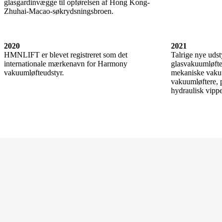
glasgardinvægge til opførelsen af ​​Hong Kong-
Zhuhai-Macao-søkrydsningsbroen.
2020
2021
HMNLIFT er blevet registreret som det
Talrige nye udst
internationale mærkenavn for Harmony
glasvakuumløfte
vakuumløfteudstyr.
mekaniske vaku
vakuumløftere, 
hydraulisk vipp