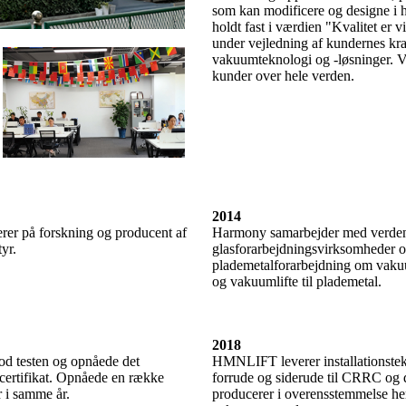
som kan modificere og designe i he
holdt fast i værdien "Kvalitet er
under vejledning af kundernes krav
vakuumteknologi og -løsninger. Vi 
kunder over hele verden.
2014
er på forskning og producent af
Harmony samarbejder med verde
yr.
glasforarbejdningsvirksomheder o
plademetalforarbejdning om vakuum
og vakuumlifte til plademetal.
2018
 testen og opnåede det
HMNLIFT leverer installationstekn
ertifikat. Opnåede en række
forrude og siderude til CRRC og 
r i samme år.
producerer i overensstemmelse he