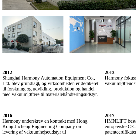
2012
2013
Shanghai Harmony Automation Equipment Co.,
Harmony fokuser
Ltd. blev grundlagt, og virksomheden er dedikeret
vakuumløfteudst
til forskning og udvikling, produktion og handel
med vakuumløftere til materialehåndteringsudstyr.
2016
2017
Harmony underskrev en kontrakt med Hong
HMNLIFT bestod
Kong Jucheng Engineering Company om
europæiske CE-c
levering af vakuumhejseudstyr til
patentcertifikate