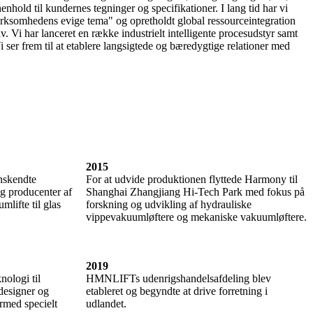
nhold til kundernes tegninger og specifikationer. I lang tid har vi
 virksomhedens evige tema" og opretholdt global ressourceintegration
. Vi har lanceret en række industrielt intelligente procesudstyr samt
ser frem til at etablere langsigtede og bæredygtige relationer med
2015
nskendte
For at udvide produktionen flyttede Harmony til
g producenter af
Shanghai Zhangjiang Hi-Tech Park med fokus på
lifte til glas
forskning og udvikling af hydrauliske
vippevakuumløftere og mekaniske vakuumløftere.
2019
ologi til
HMNLIFTs udenrigshandelsafdeling blev
designer og
etableret og begyndte at drive forretning i
rmed specielt
udlandet.