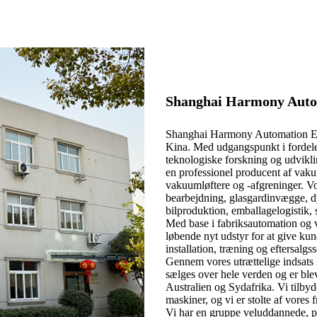
Shanghai Harmony Autom
Shanghai Harmony Automation Equi
Kina. Med udgangspunkt i fordel
teknologiske forskning og udvikl
en professionel producent af vaku
vakuumløftere og -afgreninger. V
bearbejdning, glasgardinvægge, dy
bilproduktion, emballagelogistik, 
Med base i fabriksautomation og 
løbende nyt udstyr for at give kun
installation, træning og eftersalgss
Gennem vores utrættelige indsats
sælges over hele verden og er bl
Australien og Sydafrika. Vi tilby
maskiner, og vi er stolte af vores
Vi har en gruppe veluddannede, pr