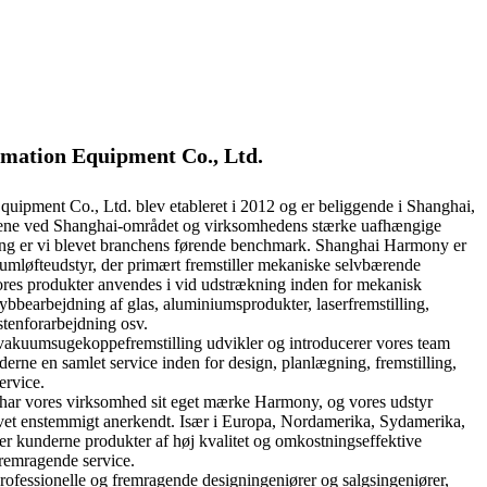
ation Equipment Co., Ltd.
pment Co., Ltd. blev etableret i 2012 og er beliggende i Shanghai,
ene ved Shanghai-området og virksomhedens stærke uafhængige
ing er vi blevet branchens førende benchmark. Shanghai Harmony er
umløfteudstyr, der primært fremstiller mekaniske selvbærende
ores produkter anvendes i vid udstrækning inden for mekanisk
bbearbejdning af glas, aluminiumsprodukter, laserfremstilling,
stenforarbejdning osv.
vakuumsugekoppefremstilling udvikler og introducerer vores team
derne en samlet service inden for design, planlægning, fremstilling,
ervice.
 har vores virksomhed sit eget mærke Harmony, og vores udstyr
evet enstemmigt anerkendt. Især i Europa, Nordamerika, Sydamerika,
der kunderne produkter af høj kvalitet og omkostningseffektive
 fremragende service.
ofessionelle og fremragende designingeniører og salgsingeniører,