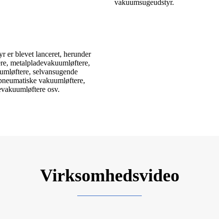
vakuumsugeudstyr.
yr er blevet lanceret, herunder
re, metalpladevakuumløftere,
umløftere, selvansugende
pneumatiske vakuumløftere,
evakuumløftere osv.
Virksomhedsvideo