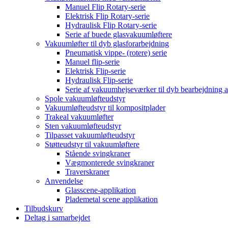
Manuel Flip Rotary-serie
Elektrisk Flip Rotary-serie
Hydraulisk Flip Rotary-serie
Serie af buede glasvakuumløftere
Vakuumløfter til dyb glasforarbejdning
Pneumatisk vippe- (rotere) serie
Manuel flip-serie
Elektrisk Flip-serie
Hydraulisk Flip-serie
Serie af vakuumhejseværker til dyb bearbejdning a
Spole vakuumløfteudstyr
Vakuumløfteudstyr til kompositplader
Trakeal vakuumløfter
Sten vakuumløfteudstyr
Tilpasset vakuumløfteudstyr
Støtteudstyr til vakuumløftere
Stående svingkraner
Vægmonterede svingkraner
Traverskraner
Anvendelse
Glasscene-applikation
Plademetal scene applikation
Tilbudskurv
Deltag i samarbejdet