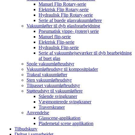
Manuel Flip Rotary-serie
Elektrisk Flip Rotary-serie
Hydraulisk Flip Rotary-serie
Serie af buede glasvakuumløftere
Vakuumløfter til dyb glasforarbejdning
Pneumatisk vippe- (rotere) serie
Manuel flip-serie
Elektrisk Flip-serie
Hydraulisk Flip-serie
Serie af vakuumhejseværker til dyb bearbejdning
af buet glas
Spole vakuumløfteudstyr
Vakuumløfteudstyr til kompositplader
Trakeal vakuumløfter
Sten vakuumløfteudstyr
Tilpasset vakuumløfteudstyr
Støtteudstyr til vakuumløftere
Stående svingkraner
Vægmonterede svingkraner
Traverskraner
Anvendelse
Glasscene-applikation
Plademetal scene applikation
Tilbudskurv
Deltag i samarbejdet