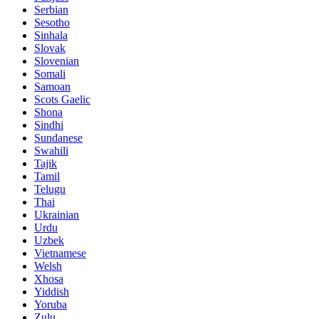
Serbian
Sesotho
Sinhala
Slovak
Slovenian
Somali
Samoan
Scots Gaelic
Shona
Sindhi
Sundanese
Swahili
Tajik
Tamil
Telugu
Thai
Ukrainian
Urdu
Uzbek
Vietnamese
Welsh
Xhosa
Yiddish
Yoruba
Zulu