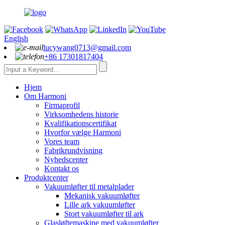
English
lucywang0713@gmail.com
+86 17301817404
Hjem
Om Harmoni
Firmaprofil
Virksomhedens historie
Kvalifikationscertifikat
Hvorfor vælge Harmoni
Vores team
Fabrikrundvisning
Nyhedscenter
Kontakt os
Produktcenter
Vakuumløfter til metalplader
Mekanisk vakuumløfter
Lille ark vakuumløfter
Stort vakuumløfter til ark
Glasløftemaskine med vakuumløfter