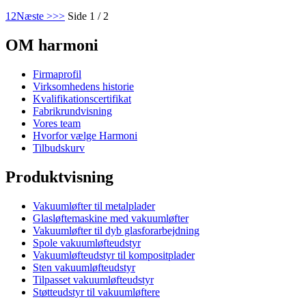
1
2
Næste >
>>
Side 1 / 2
OM harmoni
Firmaprofil
Virksomhedens historie
Kvalifikationscertifikat
Fabrikrundvisning
Vores team
Hvorfor vælge Harmoni
Tilbudskurv
Produktvisning
Vakuumløfter til metalplader
Glasløftemaskine med vakuumløfter
Vakuumløfter til dyb glasforarbejdning
Spole vakuumløfteudstyr
Vakuumløfteudstyr til kompositplader
Sten vakuumløfteudstyr
Tilpasset vakuumløfteudstyr
Støtteudstyr til vakuumløftere