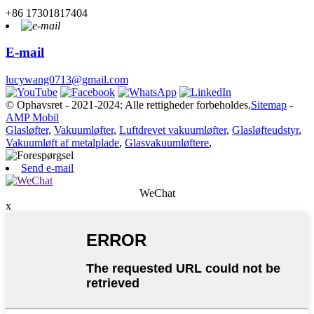
+86 17301817404
E-mail
lucywang0713@gmail.com
© Ophavsret - 2021-2024: Alle rettigheder forbeholdes.
Sitemap
-
AMP Mobil
Glasløfter
,
Vakuumløfter
,
Luftdrevet vakuumløfter
,
Glasløfteudstyr
,
Vakuumløft af metalplade
,
Glasvakuumløftere
,
Send e-mail
WeChat
x